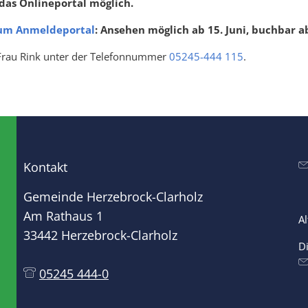
das Onlineportal möglich.
zum Anmeldeportal
: Ansehen möglich ab 15. Juni, buchbar ab
 Frau Rink unter der Telefonnummer
05245-444 115
.
Kontakt
Gemeinde Herzebrock-Clarholz
Am Rathaus 1
A
33442 Herzebrock-Clarholz
D
05245 444-0