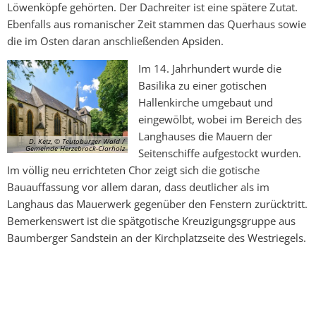
Löwenköpfe gehörten. Der Dachreiter ist eine spätere Zutat.
Ebenfalls aus romanischer Zeit stammen das Querhaus sowie
die im Osten daran anschließenden Apsiden.
Im 14. Jahrhundert wurde die
Basilika zu einer gotischen
Hallenkirche umgebaut und
eingewölbt, wobei im Bereich des
Langhauses die Mauern der
D. Ketz, © Teutoburger Wald /
Gemeinde Herzebrock-Clarholz
Seitenschiffe aufgestockt wurden.
Im völlig neu errichteten Chor zeigt sich die gotische
Bauauffassung vor allem daran, dass deutlicher als im
Langhaus das Mauerwerk gegenüber den Fenstern zurücktritt.
Bemerkenswert ist die spätgotische Kreuzigungsgruppe aus
Baumberger Sandstein an der Kirchplatzseite des Westriegels.