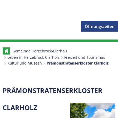
Öffnungszeiten
Gemeinde Herzebrock-Clarholz
Leben in Herzebrock-Clarholz
Freizeit und Tourismus
Kultur und Museen
Prämonstratenserkloster Clarholz
Prämonstratenserkloster
PRÄMONSTRATENSERKLOSTER
Clarholz
CLARHOLZ