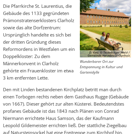
Die Pfarrkirche St. Laurentius, die
Gebäude des 1133 gegründeten
Prämonstratenserklosters Clarholz
sowie das alte Dorfzentrum:
Ursprünglich handelte es sich bei
der dritten Gründung dieses
Reformordens in Westfalen um ein
D. Ketz, © Teutoburger Wald /
Gemeinde Herzebrock-Clarholz
Doppelkloster: Zu dem
Wunderbarer Ort zur
Männerkonvent in Clarholz
Entspannung in Kultur und
gehörte ein Frauenkloster im etwa
Gartenidylle
3 km entfernten Lette.
Den mit Linden bestandenen Kirchplatz betritt man durch
einen Torbogen rechts neben dem Gasthaus Rugge (Gebäude
von 1667). Dieser gehört zur alten Küsterei. Bedeutendstes
profanes Gebäude ist das 1843 nach Plänen von Conrad
Niermann errichtete Haus Samson, das der Kaufmann
Leopold Gildemeister errichten ließ. Der stattliche Ziegelbau
auf Natursteinsockel hat eine Freitreppe zum Kirchhof hin.