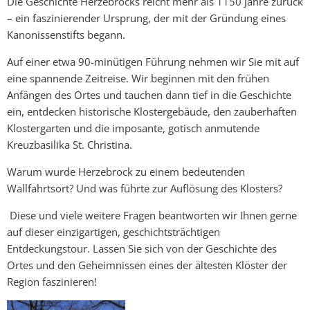
Die Geschichte Herzebrocks reicht mehr als 1150 Jahre zurück
im
– ein faszinierender Ursprung, der mit der Gründung eines
Wandel
Kanonissenstifts begann.
der
Auf einer etwa 90-minütigen Führung nehmen wir Sie mit auf
eine spannende Zeitreise. Wir beginnen mit den frühen
Zeit
Anfängen des Ortes und tauchen dann tief in die Geschichte
ein, entdecken historische Klostergebäude, den zauberhaften
Klostergarten und die imposante, gotisch anmutende
Kreuzbasilika St. Christina.
Warum wurde Herzebrock zu einem bedeutenden
Wallfahrtsort? Und was führte zur Auflösung des Klosters?
Diese und viele weitere Fragen beantworten wir Ihnen gerne
auf dieser einzigartigen, geschichtsträchtigen
Entdeckungstour. Lassen Sie sich von der Geschichte des
Ortes und den Geheimnissen eines der ältesten Klöster der
Region faszinieren!